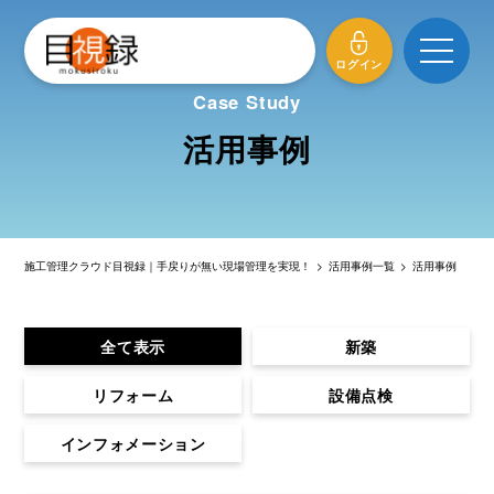
メニュ
ログイン
Case Study
活用事例
施工管理クラウド目視録｜手戻りが無い現場管理を実現！
>
活用事例一覧
>
活用事例
全て表示
新築
リフォーム
設備点検
インフォメーション