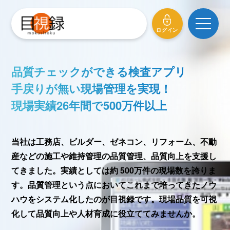
メニュ
ログイン
品質チェックができる検査アプリ
手戻りが無い現場管理を実現！
現場実績26年間で500万件以上
当社は工務店、ビルダー、ゼネコン、リフォーム、不動
産などの施工や維持管理の品質管理、品質向上を支援し
てきました。実績としては約 500万件の現場数を誇りま
す。品質管理という点においてこれまで培ってきたノウ
ハウをシステム化したのが目視録です。現場品質を可視
化して品質向上や人材育成に役立ててみませんか。