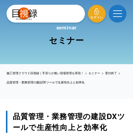
メニュ
ログイン
seminar
セミナー
施工管理クラウド目視録｜手戻りが無い現場管理を実現！
>
セミナー
>
受付終了
>
品質管理・業務管理の建設DXツールで生産性向上と効率化
品質管理・業務管理の建設DXツ
ールで生産性向上と効率化